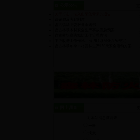
公示公告
更
[
关于打击非法入山采集青果的通告
[
请销假及考勤制度
[
盘古镇场党委服务承诺书
[
盘古林场木材安全生产事故应急预案
[
盘古林场森防城防工作管理办法
[
中央改进工作作风、密切联系群众八项规定
[
盘古林场冬季木材营林生产150天安全活动方案
网上调查
更
对本站消息度调查
一般
满意