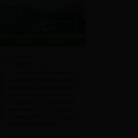
品
图片展示
联系方式
实践活动
盘古林场积极打造洁净林场
林场简介
>
2]
盘古林场基本情况 盘古林场位于塔河
2]
县城西北部100公里加漠公路线上，嫩林铁
2]
路横穿林场中心，盘沿公路经盘中、沿江与
2]
2]
黑漠公路相连，盘碧公路与呼中碧水镇相
调
通，西北与漠河县、塔河县开库康乡交界，
2]
2]
东南与呼中林业局、塔河镇、瓦拉干镇接
2]
壤，林场施业区面积15.2万公顷。 盘古林场
2]
始建于1969年，林场在册职工71...