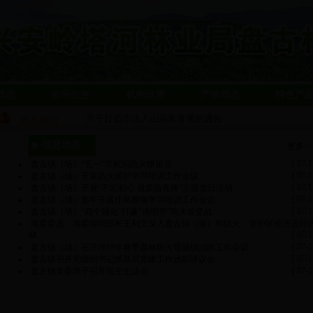
动态
公示公告
机构设置
产业动态
特色产
关于打击非法入山采集青果的通告
热点新闻
：
盘古林场用老传统新作法 扎实开展“四增强四提升”主题
信息动态
更多>
[ 07-1
盘古镇（场）“五一”节慰问防火瞭望员
[ 07-1
盘古镇（场）开展防火巡护学习培训工作会议
[ 07-1
盘古镇（场）开展“不忘初心 做森防先锋”主题党日活动
[ 07-1
盘古镇（场）集中开展作风整顿学习培训工作会议
[ 07-1
盘古镇（场）“四个强化”打赢“清明节”防火攻坚战
地委委员、地委组织部长王利文深入盘古镇（场）对防火、管护区经济进行
[ 07-1
研...
[ 07-1
盘古镇（场）召开2018年春季森林防火暨城镇消防工作会议
[ 07-1
盘古镇召开党组织书记抓基层党建工作述职评议会
[ 07-1
盘古镇党委班子召开民主生活会