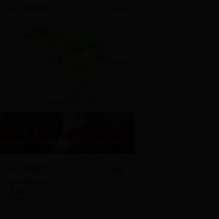
地理位置
>
更多>>
2]
0]
0]
0]
0]
4]
4]
>
机构设置
更多>>
盘古林场组织...
党政办
财务办
劳资办
统计办