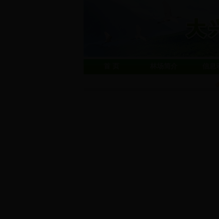
首 页
林场简介
信息