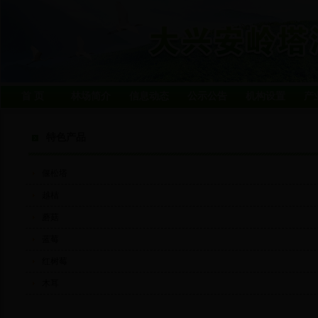
首 页
林场简介
信息动态
公示公告
机构设置
产
特色产品
偃松塔
越桔
蘑菇
蓝莓
红树莓
木耳