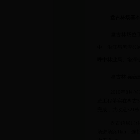
盘古林场基
盘古林场位
中、沿江与黑漠公
呼中林业局、塔河镇
盘古林场始建
2010
年8月
造工程落实在盘古5
完成，共改造321栋
盘古镇居民住
场进场路1km，连