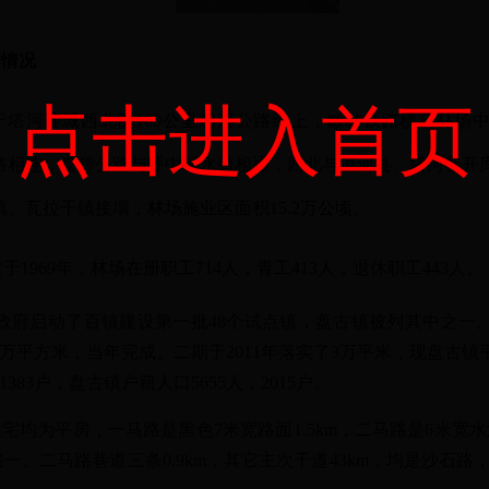
本情况
点击进入首页
于塔河县城西北部100公里加漠公路线上，嫩林铁路横穿林场
路相连，盘碧公路与呼中碧水镇相通，西北与漠河县、塔河县开
、瓦拉干镇接壤，林场施业区面积15.2万公顷。
于1969年，
林场在册职工714人，青工413人，退休职工443人。
省政府启动了百镇建设第一批48个试点镇，盘古镇被列其中之一
万平方米，当年完成。二期于2011年落实了3万平米，现盘古镇
1383户，盘古镇户籍人口5655人，2015户。
宅均为平房，一马路是黑色7米宽路面1.5km，二马路是6米宽水泥
接一、二马路巷道三条0.9km，其它主次干道43km，均是沙石路，