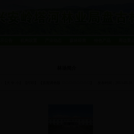
示公告
机构设置
产业动态
森林经营
特色产品
周边景
林场简介
：【
大
中
小
】 【
打印
】 【页面调色版
】
发布时间：2013-03-18